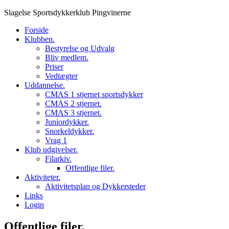
Skip
Slagelse Sportsdykkerklub Pingvinerne
to
Forside
content
Klubben.
Bestyrelse og Udvalg
Bliv medlem.
Priser
Vedtægter
Uddannelse.
CMAS 1 stjernet sportsdykker
CMAS 2 stjernet.
CMAS 3 stjernet.
Juniordykker.
Snorkeldykker.
Vrag 1
Klub udgivelser.
Filarkiv.
Offentlige filer.
Aktiviteter.
Aktivitetsplan og Dykkersteder
Links
Login
Offentlige filer.