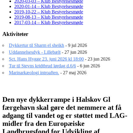
2020-03-03 – Klub Bestyrelsesmøde
2020-01-14 – Klub Bestyrelsesmøde
2019-10-22 – Klub Bestyrelsesmøde
2019-08-13 – Klub Bestyrelsesmøde
2017-03-14 – Klub Bestyrelsesmøde
Aktiviteter
Dykkertur til Sharm el sheikh
- 9 jul 2026
Uddannelsesdyk - Lillebælt
- 27 jun 2026
Sct. Hans Hygge 23. juni 2026 kl 18:00
- 23 jun 2026
Tur til Stevns kridtbrud lørdag d.6/6
- 6 jun 2026
Marinarkæologi introaften.
- 27 maj 2026
Den nye dykkerrampe i Halskov Gl
færgehavn skal gøre det nemmere at få
adgang til vandet og er støttet med LAG-
midler fra den Europæiske
Landbrugsfond for Udvikling af