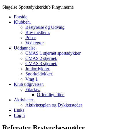
Skip
Slagelse Sportsdykkerklub Pingvinerne
to
Forside
content
Klubben.
Bestyrelse og Udvalg
Bliv medlem.
Priser
Vedtægter
Uddannelse.
CMAS 1 stjernet sportsdykker
CMAS 2 stjernet.
CMAS 3 stjernet.
Juniordykker.
Snorkeldykker.
Vrag 1
Klub udgivelser.
Filarkiv.
Offentlige filer.
Aktiviteter.
Aktivitetsplan og Dykkersteder
Links
Login
Referater Bestyrelsesmøder