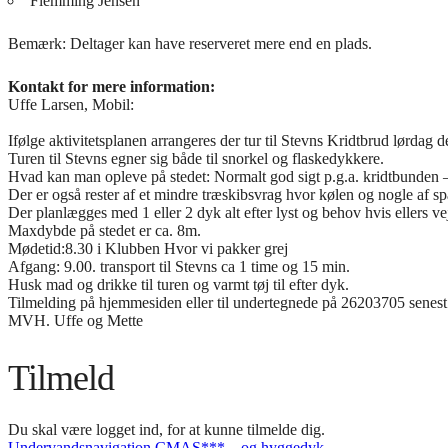
Flemming Jensen
Bemærk: Deltager kan have reserveret mere end en plads.
Kontakt for mere information:
Uffe Larsen, Mobil:
Ifølge aktivitetsplanen arrangeres der tur til Stevns Kridtbrud lørdag d
Turen til Stevns egner sig både til snorkel og flaskedykkere.
Hvad kan man opleve på stedet: Normalt god sigt p.g.a. kridtbunden 
Der er også rester af et mindre træskibsvrag hvor kølen og nogle af sp
Der planlægges med 1 eller 2 dyk alt efter lyst og behov hvis ellers v
Maxdybde på stedet er ca. 8m.
Mødetid:8.30 i Klubben Hvor vi pakker grej
Afgang: 9.00. transport til Stevns ca 1 time og 15 min.
Husk mad og drikke til turen og varmt tøj til efter dyk.
Tilmelding på hjemmesiden eller til undertegnede på 26203705 senest
MVH. Uffe og Mette
Tilmeld
Du skal være logget ind, for at kunne tilmelde dig.
Undervandsnavigation CMAS*** – og hyggedyk