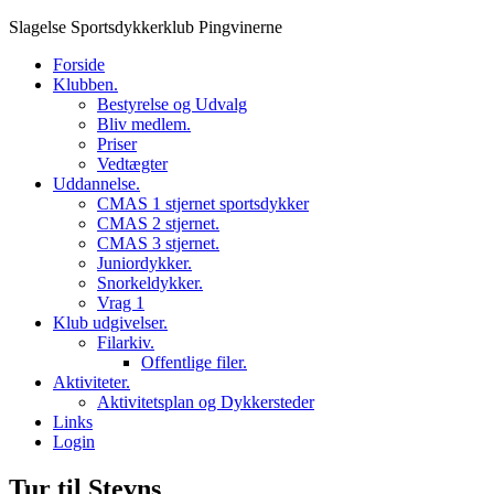
Skip
Slagelse Sportsdykkerklub Pingvinerne
to
Forside
content
Klubben.
Bestyrelse og Udvalg
Bliv medlem.
Priser
Vedtægter
Uddannelse.
CMAS 1 stjernet sportsdykker
CMAS 2 stjernet.
CMAS 3 stjernet.
Juniordykker.
Snorkeldykker.
Vrag 1
Klub udgivelser.
Filarkiv.
Offentlige filer.
Aktiviteter.
Aktivitetsplan og Dykkersteder
Links
Login
Tur til Stevns