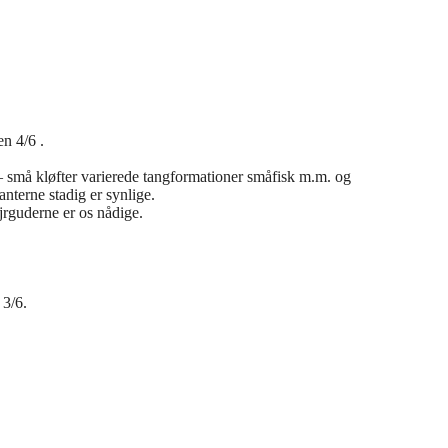
en 4/6 .
– små kløfter varierede tangformationer småfisk m.m. og
anterne stadig er synlige.
ejrguderne er os nådige.
 3/6.