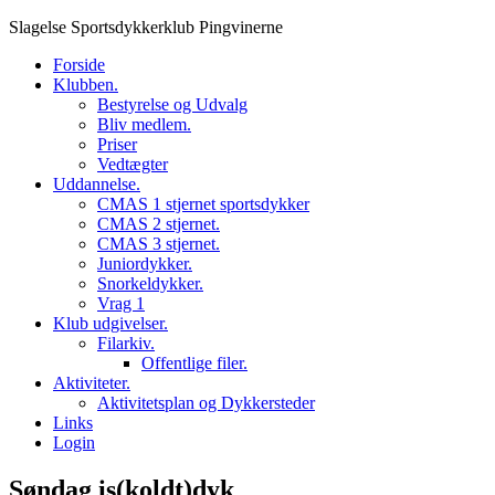
Skip
Slagelse Sportsdykkerklub Pingvinerne
to
Forside
content
Klubben.
Bestyrelse og Udvalg
Bliv medlem.
Priser
Vedtægter
Uddannelse.
CMAS 1 stjernet sportsdykker
CMAS 2 stjernet.
CMAS 3 stjernet.
Juniordykker.
Snorkeldykker.
Vrag 1
Klub udgivelser.
Filarkiv.
Offentlige filer.
Aktiviteter.
Aktivitetsplan og Dykkersteder
Links
Login
Søndag is(koldt)dyk