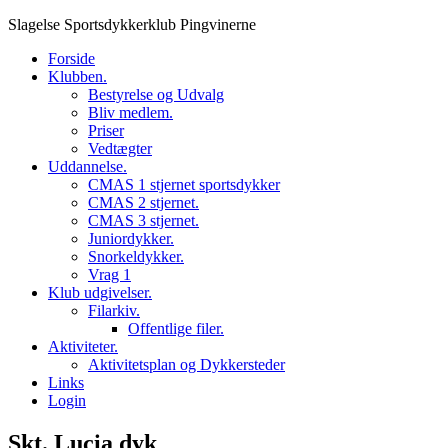
Skip
Slagelse Sportsdykkerklub Pingvinerne
to
Forside
content
Klubben.
Bestyrelse og Udvalg
Bliv medlem.
Priser
Vedtægter
Uddannelse.
CMAS 1 stjernet sportsdykker
CMAS 2 stjernet.
CMAS 3 stjernet.
Juniordykker.
Snorkeldykker.
Vrag 1
Klub udgivelser.
Filarkiv.
Offentlige filer.
Aktiviteter.
Aktivitetsplan og Dykkersteder
Links
Login
Skt. Lucia dyk