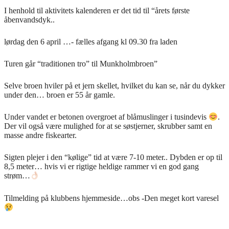
I henhold til aktivitets kalenderen er det tid til “årets første
åbenvandsdyk..
lørdag den 6 april …- fælles afgang kl 09.30 fra laden
Turen går “traditionen tro” til Munkholmbroen”
Selve broen hviler på et jern skellet, hvilket du kan se, når du dykker
under den… broen er 55 år gamle.
Under vandet er betonen overgroet af blåmuslinger i tusindevis
.
Der vil også være mulighed for at se søstjerner, skrubber samt en
masse andre fiskearter.
Sigten plejer i den “kølige” tid at være 7-10 meter.. Dybden er op til
8,5 meter… hvis vi er rigtige heldige rammer vi en god gang
strøm…
Tilmelding på klubbens hjemmeside…obs -Den meget kort varesel