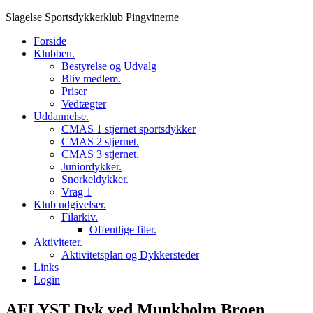
Skip
Slagelse Sportsdykkerklub Pingvinerne
to
Forside
content
Klubben.
Bestyrelse og Udvalg
Bliv medlem.
Priser
Vedtægter
Uddannelse.
CMAS 1 stjernet sportsdykker
CMAS 2 stjernet.
CMAS 3 stjernet.
Juniordykker.
Snorkeldykker.
Vrag 1
Klub udgivelser.
Filarkiv.
Offentlige filer.
Aktiviteter.
Aktivitetsplan og Dykkersteder
Links
Login
AFLYST Dyk ved Munkholm Broen