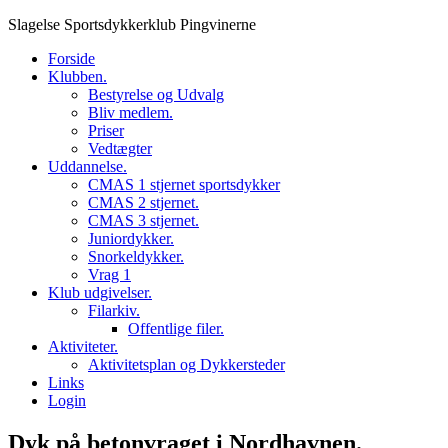
Skip
Slagelse Sportsdykkerklub Pingvinerne
to
Forside
content
Klubben.
Bestyrelse og Udvalg
Bliv medlem.
Priser
Vedtægter
Uddannelse.
CMAS 1 stjernet sportsdykker
CMAS 2 stjernet.
CMAS 3 stjernet.
Juniordykker.
Snorkeldykker.
Vrag 1
Klub udgivelser.
Filarkiv.
Offentlige filer.
Aktiviteter.
Aktivitetsplan og Dykkersteder
Links
Login
Dyk på betonvraget i Nordhavnen.