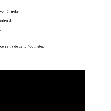
 ved Østerbro.
 inden da.
e.
og så gå de ca. 3-400 meter.