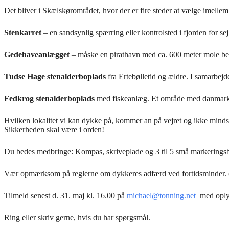
Det bliver i Skælskørområdet, hvor der er fire steder at vælge imellem
Stenkarret
– en sandsynlig spærring eller kontrolsted i fjorden for 
Gedehaveanlægget
– måske en pirathavn med ca. 600 meter mole bes
Tudse Hage stenalderboplads
fra Ertebølletid og ældre. I samarbej
Fedkrog stenalderboplads
med fiskeanlæg. Et område med danmarksre
Hvilken lokalitet vi kan dykke på, kommer an på vejret og ikke mindst
Sikkerheden skal være i orden!
Du bedes medbringe: Kompas, skriveplade og 3 til 5 små markeringsbøjer
Vær opmærksom på reglerne om dykkeres adfærd ved fortidsminder. 
Tilmeld senest d. 31. maj kl. 16.00 på
michael@tonning.net
med oplys
Ring eller skriv gerne, hvis du har spørgsmål.