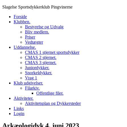
Skip
Slagelse Sportsdykkerklub Pingvinerne
to
Forside
content
Klubben.
Bestyrelse og Udvalg
Bliv medlem.
Priser
Vedtægter
Uddannelse.
CMAS 1 stjernet sportsdykker
CMAS 2 stjernet.
CMAS 3 stjernet.
Juniordykker.
Snorkeldykker.
Vrag 1
Klub udgivelser.
Filarkiv.
Offentlige filer.
Aktiviteter.
Aktivitetsplan og Dykkersteder
Links
Login
Arkæologidyk 4. juni 2023