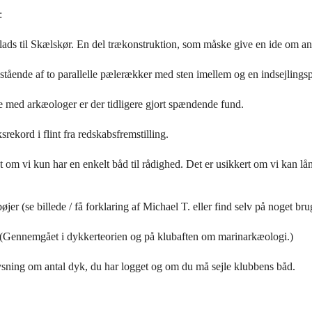
:
sejlads til Skælskør. En del trækonstruktion, som måske give en ide om a
tående af to parallelle pælerækker med sten imellem og en indsejlings
de med arkæologer er der tidligere gjort spændende fund.
kord i flint fra redskabsfremstilling.
 om vi kun har en enkelt båd til rådighed. Det er usikkert om vi kan lå
 (se billede / få forklaring af Michael T. eller find selv på noget bru
(Gennemgået i dykkerteorien og på klubaften om marinarkæologi.)
ning om antal dyk, du har logget og om du må sejle klubbens båd.