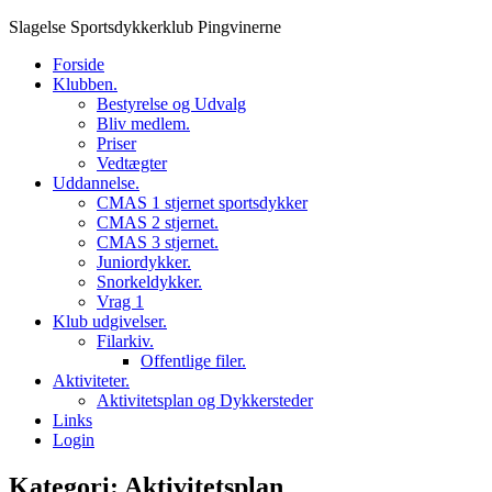
Skip
Slagelse Sportsdykkerklub Pingvinerne
to
Forside
content
Klubben.
Bestyrelse og Udvalg
Bliv medlem.
Priser
Vedtægter
Uddannelse.
CMAS 1 stjernet sportsdykker
CMAS 2 stjernet.
CMAS 3 stjernet.
Juniordykker.
Snorkeldykker.
Vrag 1
Klub udgivelser.
Filarkiv.
Offentlige filer.
Aktiviteter.
Aktivitetsplan og Dykkersteder
Links
Login
Kategori:
Aktivitetsplan